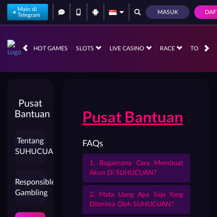
Main di
MASUK
DAF
Telegram
HOT GAMES
SLOTS
LIVE CASINO
RACE
TOGEL
Pusat
Pusat Bantuan
Bantuan
Tentang
FAQs
SUHUCUAN
1. Bagaimana Cara Membuat
Akun Di SUHUCUAN?
Responsible
Gambling
2. Mata Uang Apa Saja Yang
Diterima Oleh SUHUCUAN?