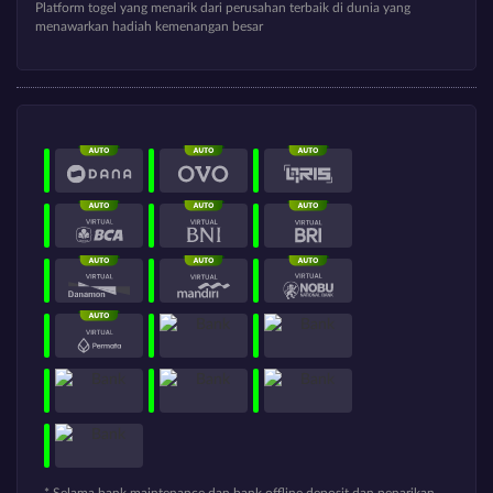
Platform togel yang menarik dari perusahan terbaik di dunia yang
menawarkan hadiah kemenangan besar