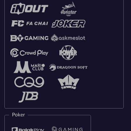
Poker