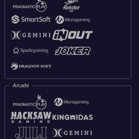
Arcade