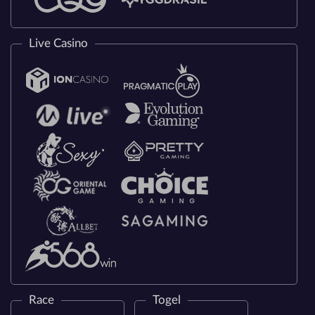
Live Casino
Race
Togel