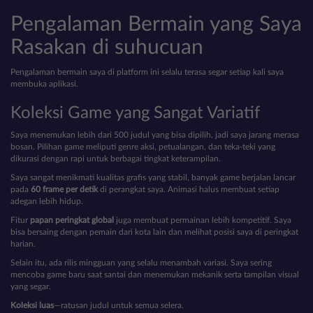
Pengalaman Bermain yang Saya
Rasakan di suhucuan
Pengalaman bermain saya di platform ini selalu terasa segar setiap kali saya
membuka aplikasi.
Koleksi Game yang Sangat Variatif
Saya menemukan lebih dari 500 judul yang bisa dipilih, jadi saya jarang merasa
bosan. Pilihan game meliputi genre aksi, petualangan, dan teka-teki yang
dikurasi dengan rapi untuk berbagai tingkat keterampilan.
Saya sangat menikmati kualitas grafis yang stabil, banyak game berjalan lancar
pada
60 frame per detik
di perangkat saya. Animasi halus membuat setiap
adegan lebih hidup.
Fitur
papan peringkat global
juga membuat permainan lebih kompetitif. Saya
bisa bersaing dengan pemain dari kota lain dan melihat posisi saya di peringkat
harian.
Selain itu, ada rilis mingguan yang selalu menambah variasi. Saya sering
mencoba game baru saat santai dan menemukan mekanik serta tampilan visual
yang segar.
Koleksi luas
—ratusan judul untuk semua selera.