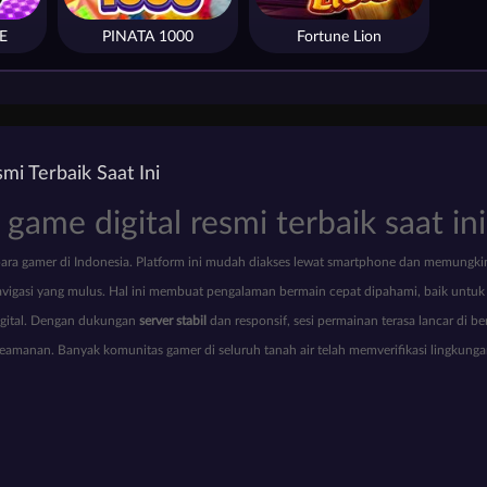
E
PINATA 1000
Fortune Lion
i Terbaik Saat Ini
ame digital resmi terbaik saat ini
 para gamer di Indonesia. Platform ini mudah diakses lewat smartphone dan memungki
vigasi yang mulus. Hal ini membuat pengalaman bermain cepat dipahami, baik unt
digital. Dengan dukungan
server stabil
dan responsif, sesi permainan terasa lancar di be
amanan. Banyak komunitas gamer di seluruh tanah air telah memverifikasi lingkung