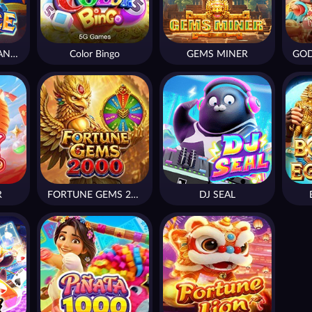
BATTLE OF ALLIANCE
Color Bingo
GEMS MINER
GOD
R
FORTUNE GEMS 2000
DJ SEAL