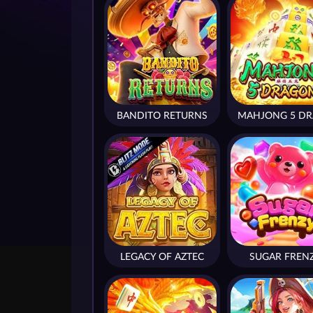
BANDITO RETURNS
LEGACY OF AZTEC
SUGAR FREN