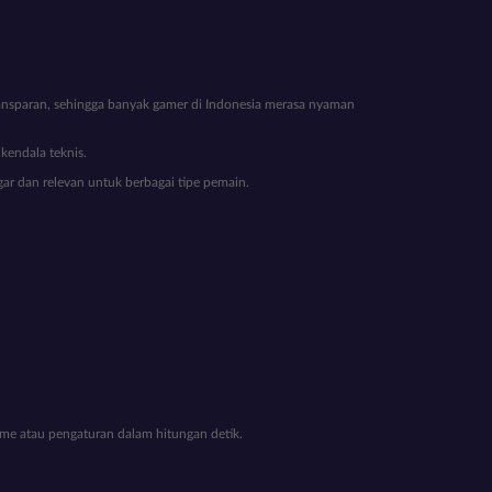
transparan, sehingga banyak gamer di Indonesia merasa nyaman
kendala teknis.
ar dan relevan untuk berbagai tipe pemain.
ame atau pengaturan dalam hitungan detik.