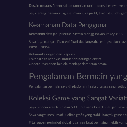
Desain responsif
memastikan tampilan rapi di ponsel entry-level 
Saya jarang menemui lag saat membuka profil, toko, atau lobi ga
Keamanan Data Pengguna
Keamanan data
jadi prioritas. Sistem menggunakan
enkripsi SSL 1
Saya juga mengaktifkan
verifikasi dua langkah
, sehingga akun say
server mereka.
Antarmuka ringan dan responsif.
Enkripsi dan verifikasi untuk perlindungan ekstra.
Update keamanan berkala menjaga data tetap aman.
Pengalaman Bermain yang
Pengalaman bermain saya di platform ini selalu terasa segar setiap
Koleksi Game yang Sangat Variat
Saya menemukan lebih dari 500 judul yang bisa dipilih, jadi saya 
Saya sangat menikmati kualitas grafis yang stabil, banyak game be
Fitur
papan peringkat global
juga membuat permainan lebih kompetit