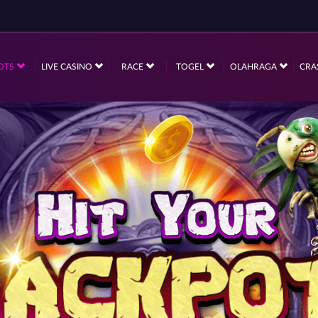
OTS
LIVE CASINO
RACE
TOGEL
OLAHRAGA
CRA