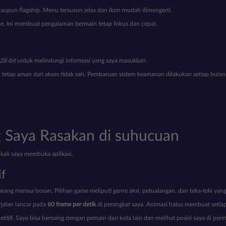
maupun flagship. Menu tersusun jelas dan ikon mudah dimengerti.
me. Ini membuat pengalaman bermain tetap fokus dan cepat.
28-bit
untuk melindungi informasi yang saya masukkan.
a tetap aman dari akses tidak sah. Pembaruan sistem keamanan dilakukan setiap bula
 Saya Rasakan di suhucuan
 kali saya membuka aplikasi.
if
jarang merasa bosan. Pilihan game meliputi genre aksi, petualangan, dan teka-teki yan
rjalan lancar pada
60 frame per detik
di perangkat saya. Animasi halus membuat setiap
if. Saya bisa bersaing dengan pemain dari kota lain dan melihat posisi saya di perin