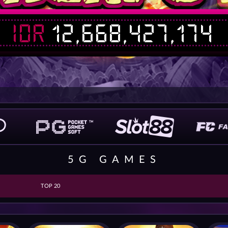
IDR
12,668,427,174
5G GAMES
TOP 20