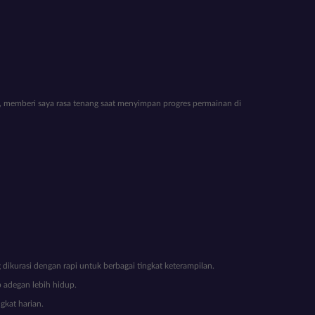
n, memberi saya rasa tenang saat menyimpan progres permainan di
g dikurasi dengan rapi untuk berbagai tingkat keterampilan.
 adegan lebih hidup.
gkat harian.