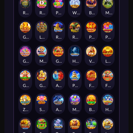
RAGE T-REX
RICH PIGGIES WORLD
PIGGIES WEALTHY ANGELIC
Wild Wolf Xtreme
Buffalo Triple Fury
Mystic Panda
GOLD AROWANA
LEGEND OF SPOOKY LINK
Riches Express
RAGE T-REX 2
Phoenix's Golden Basin
Phoenix Blaze Link
Gold Wheel Jackpot
Make America Great Again
GONG XI FA CAI
HAMMER OF THUNDER
Valiant of Athena
LUCKY BUDDHA
GONG XI FA CAI
Galloping Horse Fortune
Angel vs Devil Ultimate Goal Showdown
PENGUIN QUEST
Fuyu Phoenix
FORTUNE GOD BLESSING
ZEUS POWER
Super Gold Arowana
Astro Rift Bonanza
Mythic Gems: Five Realms
BOWLS OF FORTUNE
Huffin’ And Puffin’ Ultra Wheel