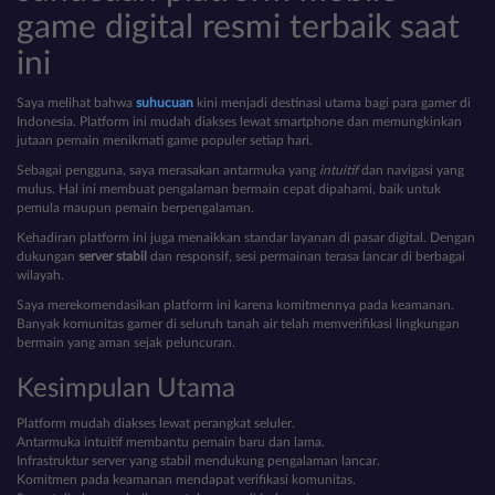
game digital resmi terbaik saat
ini
Saya melihat bahwa
suhucuan
kini menjadi destinasi utama bagi para gamer di
Indonesia. Platform ini mudah diakses lewat smartphone dan memungkinkan
jutaan pemain menikmati game populer setiap hari.
Sebagai pengguna, saya merasakan antarmuka yang
intuitif
dan navigasi yang
mulus. Hal ini membuat pengalaman bermain cepat dipahami, baik untuk
pemula maupun pemain berpengalaman.
Kehadiran platform ini juga menaikkan standar layanan di pasar digital. Dengan
dukungan
server stabil
dan responsif, sesi permainan terasa lancar di berbagai
wilayah.
Saya merekomendasikan platform ini karena komitmennya pada keamanan.
Banyak komunitas gamer di seluruh tanah air telah memverifikasi lingkungan
bermain yang aman sejak peluncuran.
Kesimpulan Utama
Platform mudah diakses lewat perangkat seluler.
Antarmuka intuitif membantu pemain baru dan lama.
Infrastruktur server yang stabil mendukung pengalaman lancar.
Komitmen pada keamanan mendapat verifikasi komunitas.