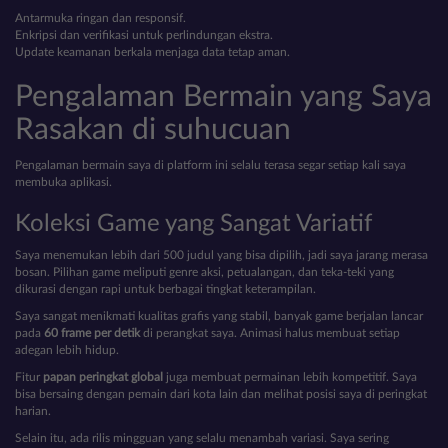
Antarmuka ringan dan responsif.
Enkripsi dan verifikasi untuk perlindungan ekstra.
Update keamanan berkala menjaga data tetap aman.
Pengalaman Bermain yang Saya
Rasakan di suhucuan
Pengalaman bermain saya di platform ini selalu terasa segar setiap kali saya
membuka aplikasi.
Koleksi Game yang Sangat Variatif
Saya menemukan lebih dari 500 judul yang bisa dipilih, jadi saya jarang merasa
bosan. Pilihan game meliputi genre aksi, petualangan, dan teka-teki yang
dikurasi dengan rapi untuk berbagai tingkat keterampilan.
Saya sangat menikmati kualitas grafis yang stabil, banyak game berjalan lancar
pada
60 frame per detik
di perangkat saya. Animasi halus membuat setiap
adegan lebih hidup.
Fitur
papan peringkat global
juga membuat permainan lebih kompetitif. Saya
bisa bersaing dengan pemain dari kota lain dan melihat posisi saya di peringkat
harian.
Selain itu, ada rilis mingguan yang selalu menambah variasi. Saya sering