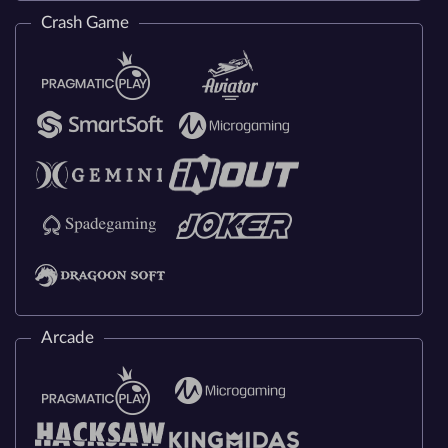
Crash Game
Arcade