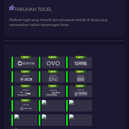
TARUHAN TOGEL
Platform togel yang menarik dari perusahan terbaik di dunia yang
menawarkan hadiah kemenangan besar