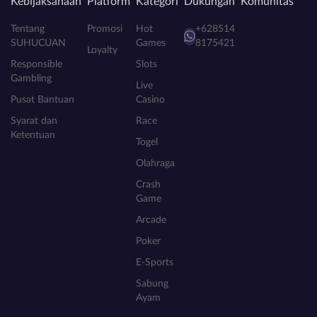
Kebijaksanaan
Platform
Kategori
Dukungan
Komunitas
Tentang
Promosi
Hot
+628514
SUHUCUAN
Games
8175421
Loyalty
Responsible
Slots
Gambling
Live
Pusat Bantuan
Casino
Syarat dan
Race
Ketentuan
Togel
Olahraga
Crash
Game
Arcade
Poker
E-Sports
Sabung
Ayam