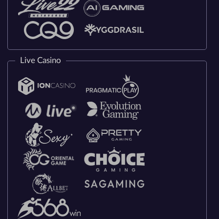
Live Casino